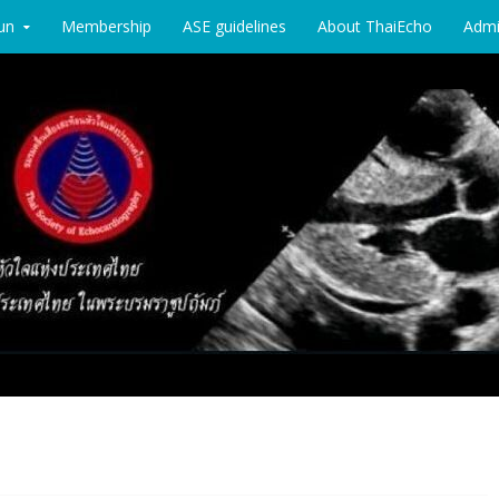
un
Membership
ASE guidelines
About ThaiEcho
Adm
chocardiography