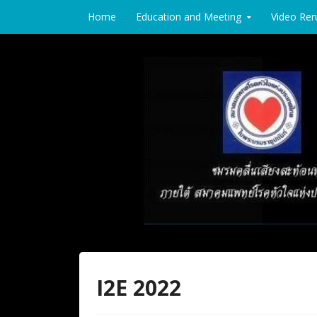
Skip to content
Home
Education and Meeting
Video Rer
Thai Society of Echocardiography
Thai Society of E
I2E 2022