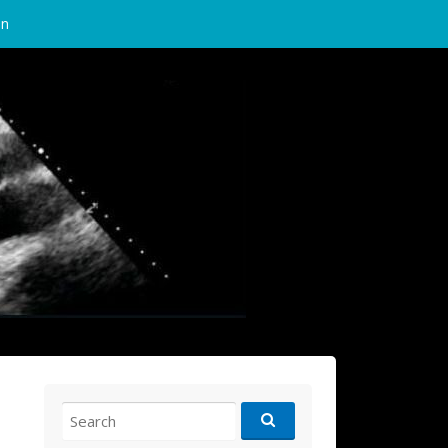
in
Search
for: