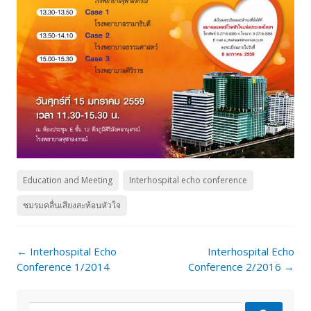
Education and Meeting
Interhospital echo conference
ชมรมคลื่นเสียงสะท้อนหัวใจ
Post
←
Interhospital Echo
Interhospital Echo
navigation
Conference 1/2014
Conference 2/2016
→
Search