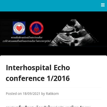
Skip
to
content
Thai Society of Echocardiography
Thai Society of
Echocardiography
Interhospital Echo
conference 1/2016
Posted on
18/09/2021
by
Ratikorn