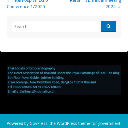
←
Interhospital Echo
Rerun TSE annual meeting
navigation
Conference 1/2025
2025
→
Search
for:
Powered by
GovPress
, the
WordPress
theme for government.