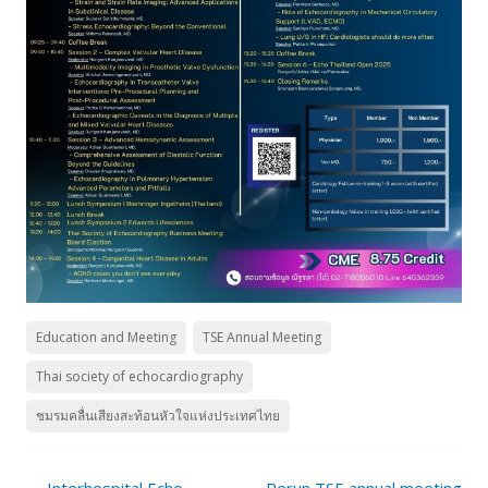
Education and Meeting
TSE Annual Meeting
Thai society of echocardiography
ชมรมคลื่นเสียงสะท้อนหัวใจแห่งประเทศไทย
Post