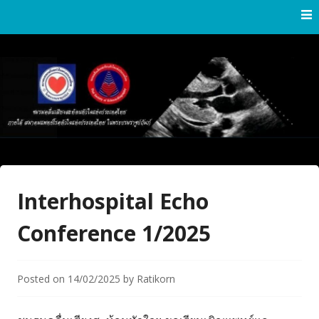
Skip
to
content
Thai Society of Echocardiography
Thai Society of
Echocardiography
Interhospital Echo
Conference 1/2025
Posted on
14/02/2025
by
Ratikorn